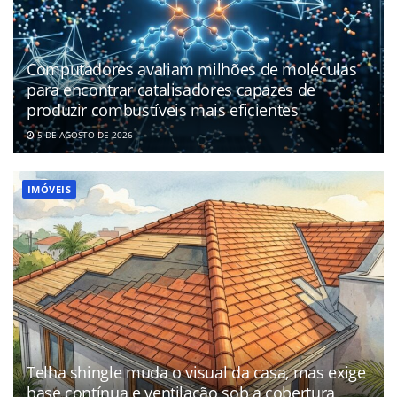
Computadores avaliam milhões de moléculas
para encontrar catalisadores capazes de
produzir combustíveis mais eficientes
5 DE AGOSTO DE 2026
IMÓVEIS
Telha shingle muda o visual da casa, mas exige
base contínua e ventilação sob a cobertura