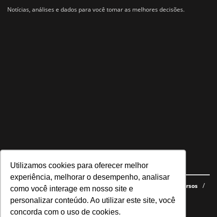
Notícias, análises e dados para você tomar as melhores decisões.
Utilizamos cookies para oferecer melhor
Navegue no site
experiência, melhorar o desempenho, analisar
Últimas notícias
Quem somos
E-books gratuitos
Cursos
como você interage em nosso site e
Política de privacidade
personalizar conteúdo. Ao utilizar este site, você
concorda com o uso de cookies.