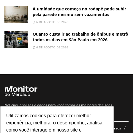
A umidade que começa no rodapé pode subir
pela parede mesmo sem vazamentos
6 DE AGOSTO DE 2026
Quanto custa ir ao trabalho de ônibus e metrô
todos os dias em São Paulo em 2026
6 DE AGOSTO DE 2026
Notícias, análises e dados para você tomar as melhores decisões.
Utilizamos cookies para oferecer melhor
Navegue no site
experiência, melhorar o desempenho, analisar
Últimas notícias
Quem somos
E-books gratuitos
Cursos
como você interage em nosso site e