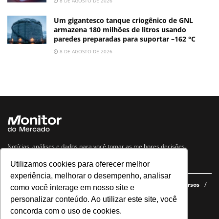
8 DE AGOSTO DE 2026
Um gigantesco tanque criogênico de GNL
armazena 180 milhões de litros usando
paredes preparadas para suportar –162 °C
8 DE AGOSTO DE 2026
Notícias, análises e dados para você tomar as melhores decisões.
Utilizamos cookies para oferecer melhor
Navegue no site
experiência, melhorar o desempenho, analisar
Últimas notícias
Quem somos
E-books gratuitos
Cursos
como você interage em nosso site e
Política de privacidade
personalizar conteúdo. Ao utilizar este site, você
concorda com o uso de cookies.