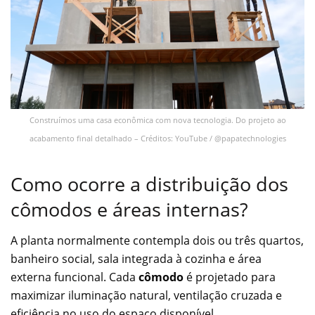
Construímos uma casa econômica com nova tecnologia. Do projeto ao
acabamento final detalhado – Créditos: YouTube / @papatechnologies
Como ocorre a distribuição dos
cômodos e áreas internas?
A planta normalmente contempla dois ou três quartos,
banheiro social, sala integrada à cozinha e área
externa funcional. Cada
cômodo
é projetado para
maximizar iluminação natural, ventilação cruzada e
eficiência no uso do espaço disponível.