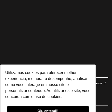
Utilizamos cookies para oferecer melhor
Navegue no site
experiência, melhorar o desempenho, analisar
Últimas notícias
Quem somos
E-books gratuitos
Cursos
como você interage em nosso site e
Política de privacidade
personalizar conteúdo. Ao utilizar este site, você
concorda com o uso de cookies.
Siga nossas redes
Ok, entendi!