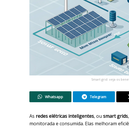
Smart grid: veja os ben
Whatsapp
Telegram
As
redes elétricas inteligentes
, ou
smart grids
monitorada e consumida. Elas melhoram efici