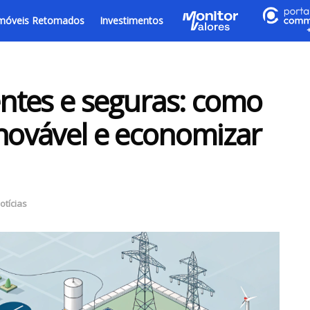
móveis Retomados
Investimentos
entes e seguras: como
enovável e economizar
otícias