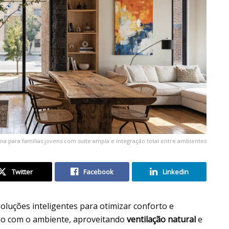
 para famílias jovens com suíte ampla e integração total entre ambientes
Twitter
Facebook
Linkedin
oluções inteligentes para otimizar conforto e
ção com o ambiente, aproveitando
ventilação natural
e