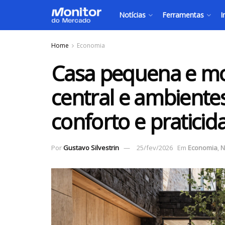
Notícias
Ferramentas
I
Home
Economia
Casa pequena e m
central e ambiente
conforto e praticid
Por
Gustavo Silvestrin
25/fev/2026
Em
Economia
,
N