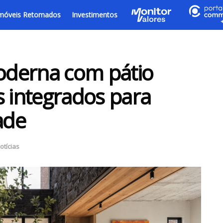
móveis Retomados
Investimentos
oderna com pátio
s integrados para
ade
otícias