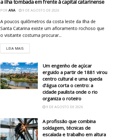
a ilha tombada em frente à capital catarinense
POR
ANA
9 DE AGOSTO DE 2026
A poucos quilômetros da costa leste da Ilha de
Santa Catarina existe um afloramento rochoso que
o visitante costuma procurar...
LEIA MAIS
Um engenho de açúcar
erguido a partir de 1881 virou
centro cultural e uma queda
d’água corta o centro: a
cidade paulista onde o rio
organiza o roteiro
9 DE AGOSTO DE 2026
A profissão que combina
soldagem, técnicas de
escalada e trabalho em altura