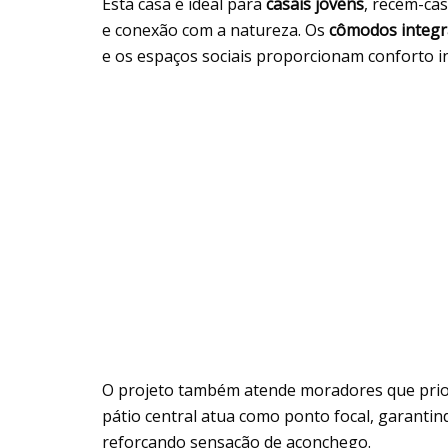
Esta casa é ideal para
casais jovens
, recém-ca
e conexão com a natureza. Os
cômodos integ
e os espaços sociais proporcionam conforto ind
O projeto também atende moradores que priori
pátio central atua como ponto focal, garantin
reforçando sensação de aconchego.