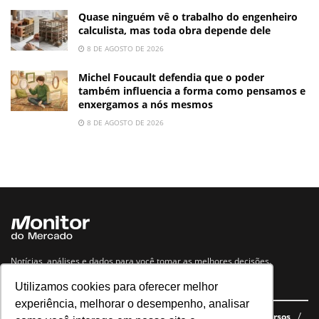
Quase ninguém vê o trabalho do engenheiro
calculista, mas toda obra depende dele
8 DE AGOSTO DE 2026
Michel Foucault defendia que o poder
também influencia a forma como pensamos e
enxergamos a nós mesmos
8 DE AGOSTO DE 2026
Notícias, análises e dados para você tomar as melhores decisões.
Utilizamos cookies para oferecer melhor
Navegue no site
experiência, melhorar o desempenho, analisar
Últimas notícias
Quem somos
E-books gratuitos
Cursos