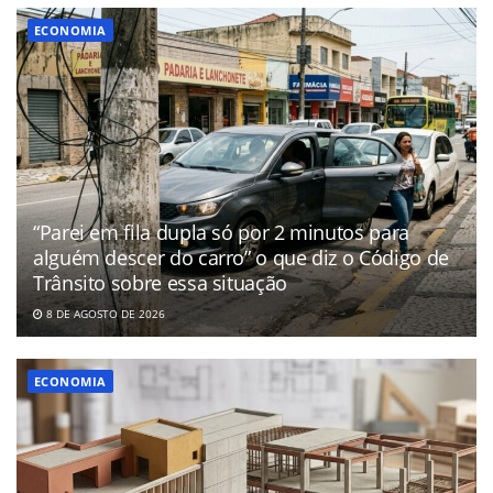
ECONOMIA
“Parei em fila dupla só por 2 minutos para
alguém descer do carro” o que diz o Código de
Trânsito sobre essa situação
8 DE AGOSTO DE 2026
ECONOMIA