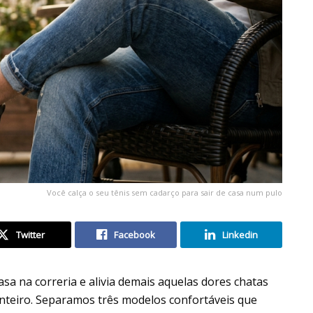
Você calça o seu tênis sem cadarço para sair de casa num pulo
Twitter
Facebook
Linkedin
casa na correria e alivia demais aquelas dores chatas
inteiro. Separamos três modelos confortáveis que