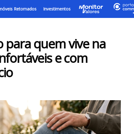
móveis Retomados
Investimentos
o para quem vive na
onfortáveis e com
cio