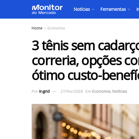
Notícias
Ferramentas
I
Home
Economia
3 tênis sem cadarç
correria, opções c
ótimo custo-benefí
Por
Ingrid
27/fev/2026
Em
Economia
,
Notícias