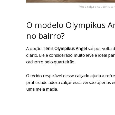
Você calça o seu tênis se
O modelo Olympikus An
no bairro?
A opção
Tênis Olympikus Angel
sai por volta 
diário. Ele é considerado muito leve e ideal p
cachorro pelo quarteirão.
O tecido respirável desse
calçado
ajuda a refr
praticidade adora calçar essa versão apenas e
uma meia macia.