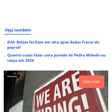
Veja também
EUA: Bolsas fecham em alta após dados fracos do
payroll
Quanto custa fazer uma parede de Pedra Moledo ou
taipa em 2026
Leia mais