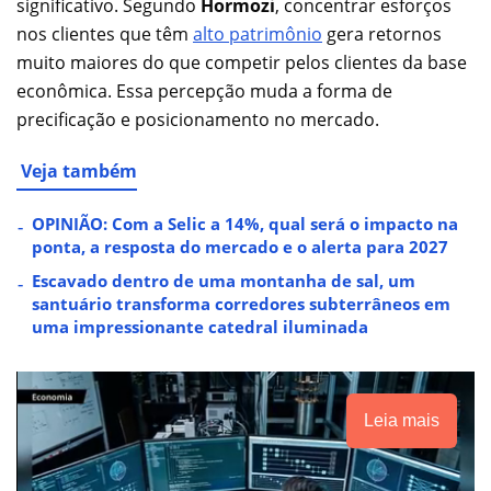
significativo. Segundo
Hormozi
, concentrar esforços
nos clientes que têm
alto patrimônio
gera retornos
muito maiores do que competir pelos clientes da base
econômica. Essa percepção muda a forma de
precificação e posicionamento no mercado.
Veja também
OPINIÃO: Com a Selic a 14%, qual será o impacto na
ponta, a resposta do mercado e o alerta para 2027
Escavado dentro de uma montanha de sal, um
santuário transforma corredores subterrâneos em
uma impressionante catedral iluminada
Leia mais