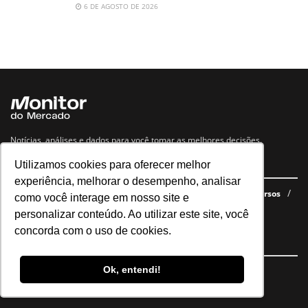
6 DE AGOSTO DE 2026
Notícias, análises e dados para você tomar as melhores decisões.
Utilizamos cookies para oferecer melhor
Navegue no site
experiência, melhorar o desempenho, analisar
Últimas notícias
Quem somos
E-books gratuitos
Cursos
como você interage em nosso site e
Política de privacidade
personalizar conteúdo. Ao utilizar este site, você
concorda com o uso de cookies.
Siga nossas redes
Ok, entendi!