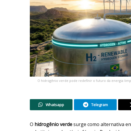
O hidrogênio verde pode redefinir o futuro da energia li
Whatsapp
Telegram
O
hidrogênio verde
surge como alternativa en