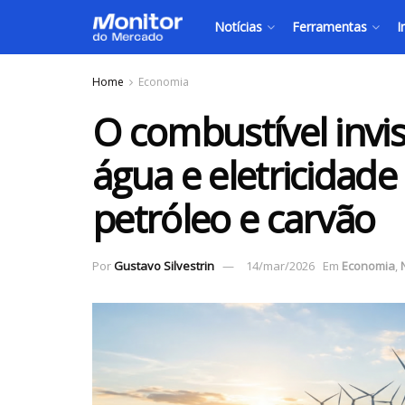
Notícias
Ferramentas
I
Home
Economia
O combustível invis
água e eletricidade
petróleo e carvão
Por
Gustavo Silvestrin
14/mar/2026
Em
Economia
,