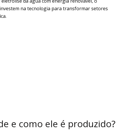
r eletrólise da água com energia renovável, o
investem na tecnologia para transformar setores
ca.
de e como ele é produzido?