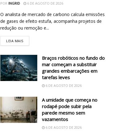
POR
INGRID
6 DE AGOSTO DE 2026
O analista de mercado de carbono calcula emissões
de gases de efeito estufa, acompanha projetos de
redução ou remoção e...
LEIA MAIS
Braços robóticos no fundo do
mar começam a substituir
grandes embarcações em
tarefas leves
6 DE AGOSTO DE 2026
A umidade que começa no
rodapé pode subir pela
parede mesmo sem
vazamentos
6 DE AGOSTO DE 2026