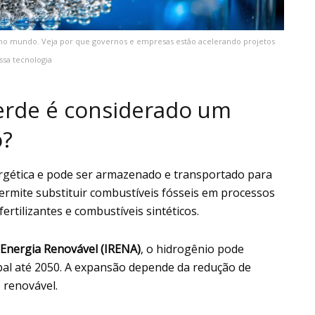
a no mundo. Veja por que governos e empresas estão acelerando projetos
ssa tecnologia
erde é considerado um
o?
ergética e pode ser armazenado e transportado para
permite substituir combustíveis fósseis em processos
ertilizantes e combustíveis sintéticos.
 Energia Renovável (IRENA)
, o hidrogênio pode
bal até 2050. A expansão depende da redução de
 renovável.