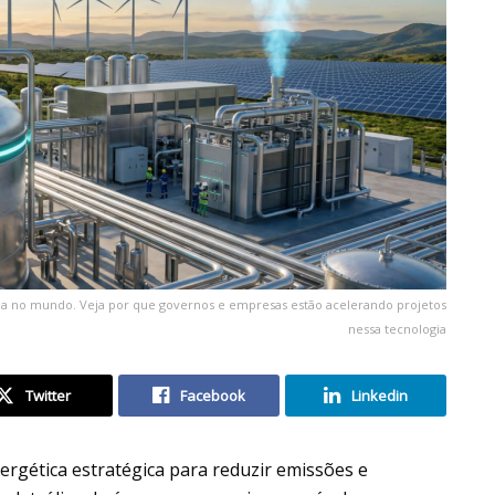
mpa no mundo. Veja por que governos e empresas estão acelerando projetos
nessa tecnologia
Twitter
Facebook
Linkedin
ergética estratégica para reduzir emissões e