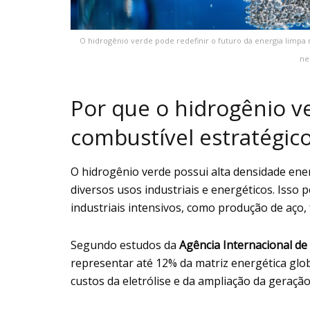
O hidrogênio verde pode redefinir o futuro da energia limp
ne
Por que o hidrogênio v
combustível estratégic
O hidrogênio verde possui alta densidade en
diversos usos industriais e energéticos. Isso 
industriais intensivos, como produção de aço, f
Segundo estudos da
Agência Internacional de
representar até 12% da matriz energética glo
custos da eletrólise e da ampliação da geração