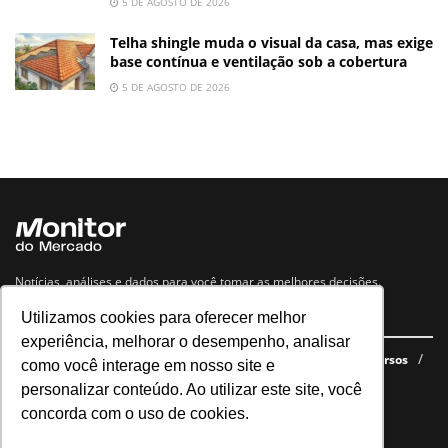
5 DE AGOSTO DE 2026
Telha shingle muda o visual da casa, mas exige
base contínua e ventilação sob a cobertura
5 DE AGOSTO DE 2026
Notícias, análises e dados para você tomar as melhores decisões.
Utilizamos cookies para oferecer melhor
Navegue no site
experiência, melhorar o desempenho, analisar
Últimas notícias
Quem somos
E-books gratuitos
Cursos
como você interage em nosso site e
Política de privacidade
personalizar conteúdo. Ao utilizar este site, você
concorda com o uso de cookies.
Siga nossas redes