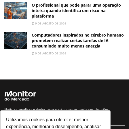
O profissional que pode parar uma operação
inteira quando identifica um risco na
plataforma
9 DE AGOSTO DE 2026
Computadores inspirados no cérebro humano
prometem realizar certas tarefas de IA
consumindo muito menos energia
9 DE AGOSTO DE 2026
Notícias, análises e dados para você tomar as melhores decisões.
Utilizamos cookies para oferecer melhor
Navegue no site
experiência, melhorar o desempenho, analisar