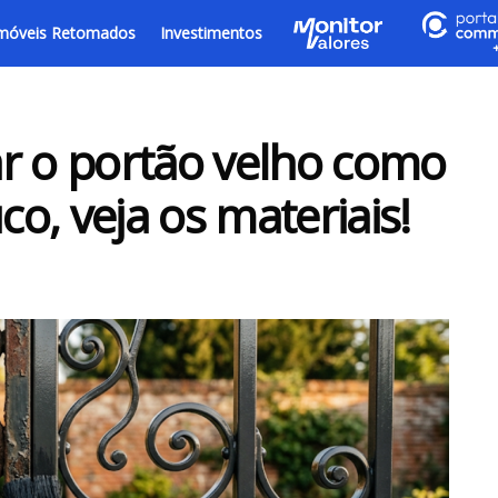
móveis Retomados
Investimentos
r o portão velho como
o, veja os materiais!