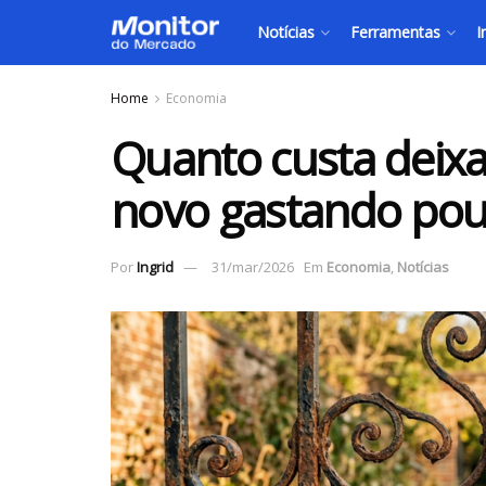
Notícias
Ferramentas
I
Home
Economia
Quanto custa deixa
novo gastando pouc
Por
Ingrid
31/mar/2026
Em
Economia
,
Notícias