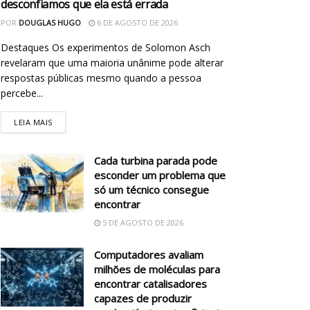
desconfiamos que ela está errada
POR
DOUGLAS HUGO
6 DE AGOSTO DE 2026
Destaques Os experimentos de Solomon Asch
revelaram que uma maioria unânime pode alterar
respostas públicas mesmo quando a pessoa
percebe...
LEIA MAIS
Cada turbina parada pode
esconder um problema que
só um técnico consegue
encontrar
5 DE AGOSTO DE 2026
Computadores avaliam
milhões de moléculas para
encontrar catalisadores
capazes de produzir