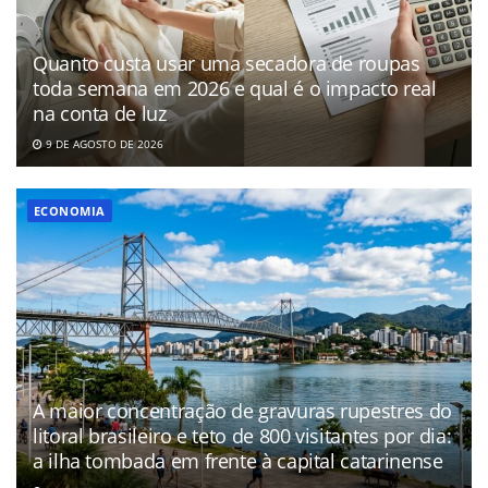
Quanto custa usar uma secadora de roupas
toda semana em 2026 e qual é o impacto real
na conta de luz
9 DE AGOSTO DE 2026
ECONOMIA
A maior concentração de gravuras rupestres do
litoral brasileiro e teto de 800 visitantes por dia:
a ilha tombada em frente à capital catarinense