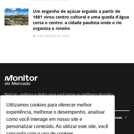
Um engenho de açúcar erguido a partir de
1881 virou centro cultural e uma queda d’água
corta o centro: a cidade paulista onde o rio
organiza o roteiro
9 DE AGOSTO DE 2026
Notícias, análises e dados para você tomar as melhores decisões.
Utilizamos cookies para oferecer melhor
Navegue no site
experiência, melhorar o desempenho, analisar
Últimas notícias
Quem somos
E-books gratuitos
Cursos
como você interage em nosso site e
Política de privacidade
personalizar conteúdo. Ao utilizar este site, você
concorda com o uso de cookies.