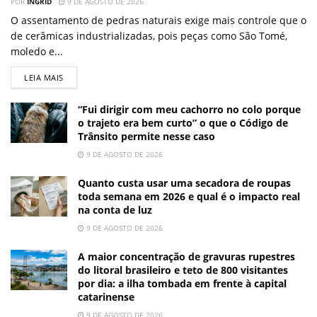
POR
INGRID
9 DE AGOSTO DE 2026
O assentamento de pedras naturais exige mais controle que o
de cerâmicas industrializadas, pois peças como São Tomé,
moledo e...
LEIA MAIS
“Fui dirigir com meu cachorro no colo porque
o trajeto era bem curto” o que o Código de
Trânsito permite nesse caso
9 DE AGOSTO DE 2026
Quanto custa usar uma secadora de roupas
toda semana em 2026 e qual é o impacto real
na conta de luz
9 DE AGOSTO DE 2026
A maior concentração de gravuras rupestres
do litoral brasileiro e teto de 800 visitantes
por dia: a ilha tombada em frente à capital
catarinense
9 DE AGOSTO DE 2026