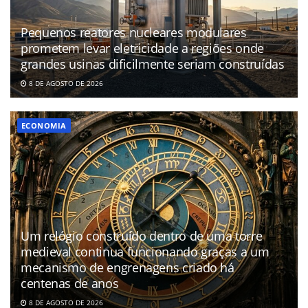
Pequenos reatores nucleares modulares
prometem levar eletricidade a regiões onde
grandes usinas dificilmente seriam construídas
8 DE AGOSTO DE 2026
ECONOMIA
Um relógio construído dentro de uma torre
medieval continua funcionando graças a um
mecanismo de engrenagens criado há
centenas de anos
8 DE AGOSTO DE 2026