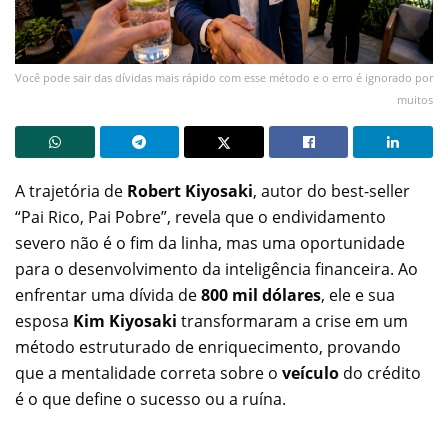
Você pode sair das dívidas mais rápido com esse método e o erro é ignorado por
muitos
A trajetória de
Robert Kiyosaki
, autor do best-seller
“Pai Rico, Pai Pobre”, revela que o endividamento
severo não é o fim da linha, mas uma oportunidade
para o desenvolvimento da inteligência financeira. Ao
enfrentar uma dívida de
800 mil dólares
, ele e sua
esposa
Kim Kiyosaki
transformaram a crise em um
método estruturado de enriquecimento, provando
que a mentalidade correta sobre o
veículo
do crédito
é o que define o sucesso ou a ruína.