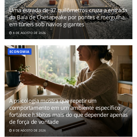
Uma estrada de 37 quilômetros cruza a entrada
da Baía de Chesapeake por pontes e mergulha
em túneis sob navios gigantes
8 DE AGOSTO DE 2026
ECONOMIA
A psicologia mostra que repetir um
comportamento em um ambiente específico
fortalece hábitos mais do que depender apenas
de força de vontade
8 DE AGOSTO DE 2026