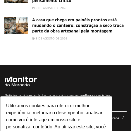
pensamento crítico
9 DE AGOSTO DE 2026
A casa que chega em painéis prontos está
mudando o canteiro: construção a seco troca
parte da obra artesanal pela montagem
8 DE AGOSTO DE 2026
Notícias, análises e dados para você tomar as melhores decisões.
Utilizamos cookies para oferecer melhor
Navegue no site
experiência, melhorar o desempenho, analisar
Últimas notícias
Quem somos
E-books gratuitos
Cursos
como você interage em nosso site e
Política de privacidade
personalizar conteúdo. Ao utilizar este site, você