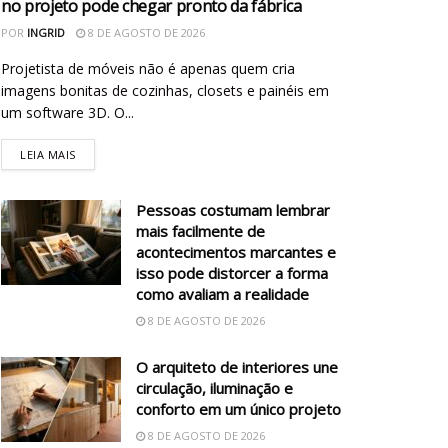
no projeto pode chegar pronto da fábrica
POR
INGRID
8 DE AGOSTO DE 2026
Projetista de móveis não é apenas quem cria
imagens bonitas de cozinhas, closets e painéis em
um software 3D. O...
LEIA MAIS
Pessoas costumam lembrar
mais facilmente de
acontecimentos marcantes e
isso pode distorcer a forma
como avaliam a realidade
8 DE AGOSTO DE 2026
O arquiteto de interiores une
circulação, iluminação e
conforto em um único projeto
8 DE AGOSTO DE 2026