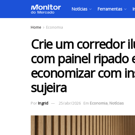
Notícias
Ferramentas
I
Home
Economia
Crie um corredor i
com painel ripado 
economizar com in
sujeira
Por
Ingrid
25/abr/2026
Em
Economia
,
Notícias