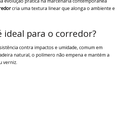
a evolução prática na marcenaria contemporânea
redor
cria uma textura linear que alonga o ambiente e
é ideal para o corredor?
 resistência contra impactos e umidade, comum em
adeira natural, o polímero não empena e mantém a
 verniz.