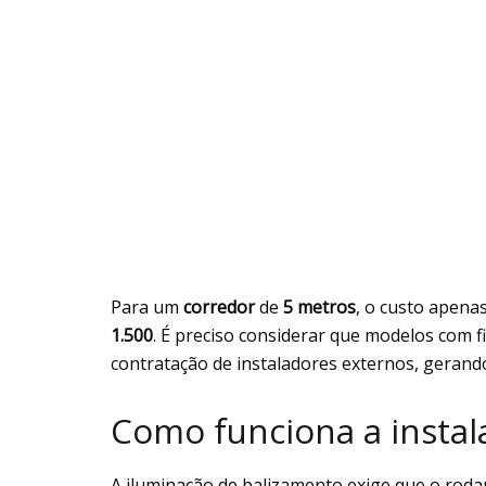
Para um
corredor
de
5 metros
, o custo apena
1.500
. É preciso considerar que modelos com f
contratação de instaladores externos, gerand
Como funciona a instala
A iluminação de balizamento exige que o roda