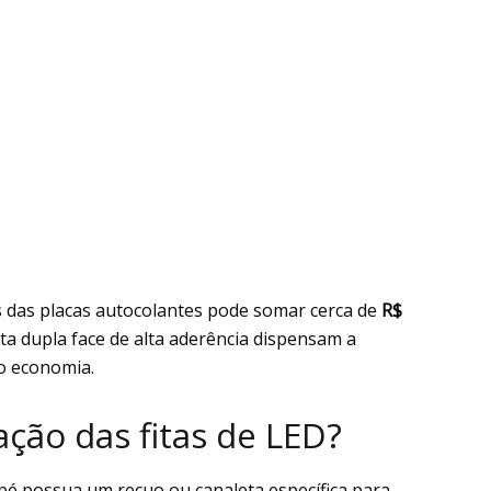
s das placas autocolantes pode somar cerca de
R$
ita dupla face de alta aderência dispensam a
o economia.
ção das fitas de LED?
pé possua um recuo ou canaleta específica para