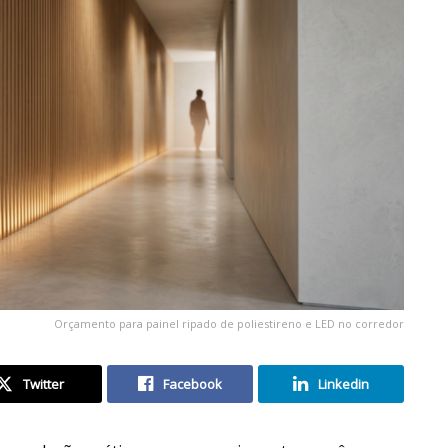
Orçamento para painel ripado de poliestireno e LED no corredor
Twitter
Facebook
Linkedin