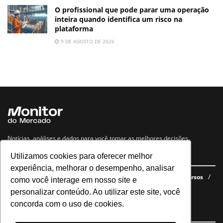
O profissional que pode parar uma operação
inteira quando identifica um risco na
plataforma
9 DE AGOSTO DE 2026
Notícias, análises e dados para você tomar as melhores decisões.
Utilizamos cookies para oferecer melhor
Navegue no site
experiência, melhorar o desempenho, analisar
Últimas notícias
Quem somos
E-books gratuitos
Cursos
como você interage em nosso site e
Política de privacidade
personalizar conteúdo. Ao utilizar este site, você
concorda com o uso de cookies.
Siga nossas redes