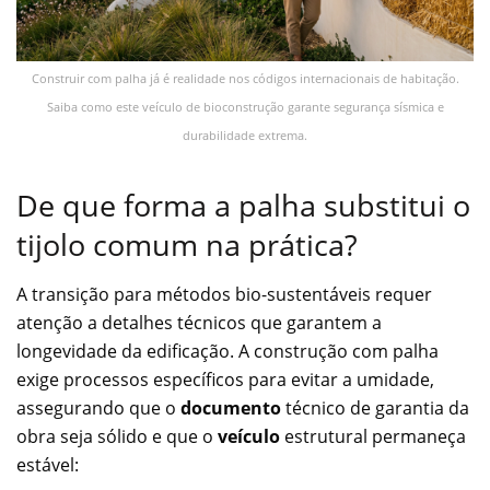
Construir com palha já é realidade nos códigos internacionais de habitação.
Saiba como este veículo de bioconstrução garante segurança sísmica e
durabilidade extrema.
De que forma a palha substitui o
tijolo comum na prática?
A transição para métodos bio-sustentáveis requer
atenção a detalhes técnicos que garantem a
longevidade da edificação. A construção com palha
exige processos específicos para evitar a umidade,
assegurando que o
documento
técnico de garantia da
obra seja sólido e que o
veículo
estrutural permaneça
estável: