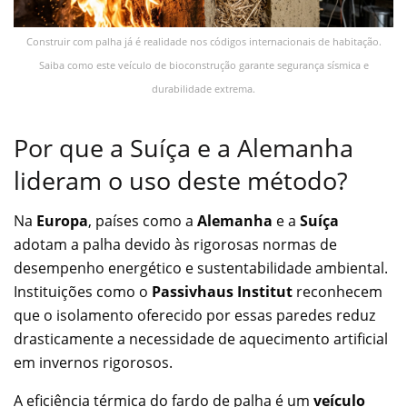
Construir com palha já é realidade nos códigos internacionais de habitação.
Saiba como este veículo de bioconstrução garante segurança sísmica e
durabilidade extrema.
Por que a Suíça e a Alemanha
lideram o uso deste método?
Na
Europa
, países como a
Alemanha
e a
Suíça
adotam a palha devido às rigorosas normas de
desempenho energético e sustentabilidade ambiental.
Instituições como o
Passivhaus Institut
reconhecem
que o isolamento oferecido por essas paredes reduz
drasticamente a necessidade de aquecimento artificial
em invernos rigorosos.
A eficiência térmica do fardo de palha é um
veículo