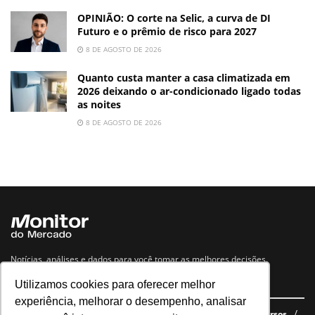
OPINIÃO: O corte na Selic, a curva de DI
Futuro e o prêmio de risco para 2027
8 DE AGOSTO DE 2026
Quanto custa manter a casa climatizada em
2026 deixando o ar-condicionado ligado todas
as noites
8 DE AGOSTO DE 2026
Notícias, análises e dados para você tomar as melhores decisões.
Utilizamos cookies para oferecer melhor
Navegue no site
experiência, melhorar o desempenho, analisar
Últimas notícias
Quem somos
E-books gratuitos
Cursos