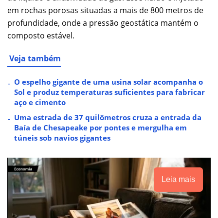
em rochas porosas situadas a mais de 800 metros de
profundidade, onde a pressão geostática mantém o
composto estável.
Veja também
O espelho gigante de uma usina solar acompanha o
Sol e produz temperaturas suficientes para fabricar
aço e cimento
Uma estrada de 37 quilômetros cruza a entrada da
Baía de Chesapeake por pontes e mergulha em
túneis sob navios gigantes
Leia mais