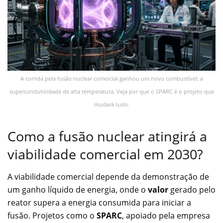
A corrida pela fusão nuclear comercial ganhou um novo combustível: a
supercondutividade de alta temperatura. Veja por que o SPARC é o projeto que
mudará tudo.
Como a fusão nuclear atingirá a
viabilidade comercial em 2030?
A viabilidade comercial depende da demonstração de
um ganho líquido de energia, onde o
valor
gerado pelo
reator supera a energia consumida para iniciar a
fusão. Projetos como o
SPARC
, apoiado pela empresa