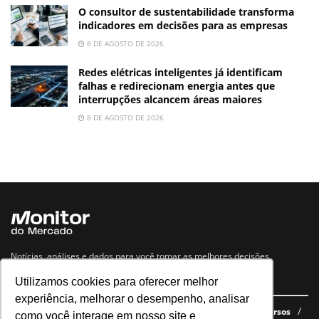
O consultor de sustentabilidade transforma
indicadores em decisões para as empresas
8 DE AGOSTO DE 2026
Redes elétricas inteligentes já identificam
falhas e redirecionam energia antes que
interrupções alcancem áreas maiores
8 DE AGOSTO DE 2026
Notícias, análises e dados para você tomar as melhores decisões.
Utilizamos cookies para oferecer melhor
Navegue no site
experiência, melhorar o desempenho, analisar
Últimas notícias
Quem somos
E-books gratuitos
Cursos
como você interage em nosso site e