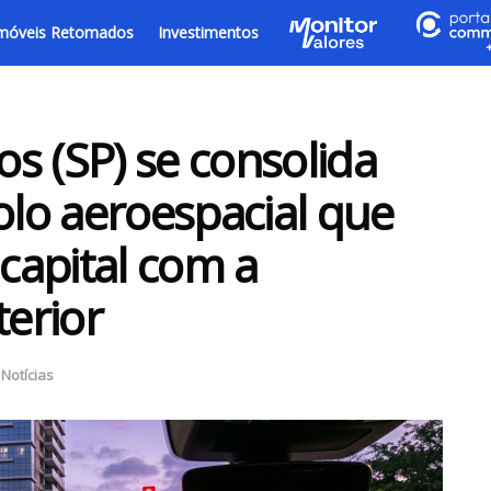
móveis Retomados
Investimentos
s (SP) se consolida
lo aeroespacial que
 capital com a
terior
,
Notícias