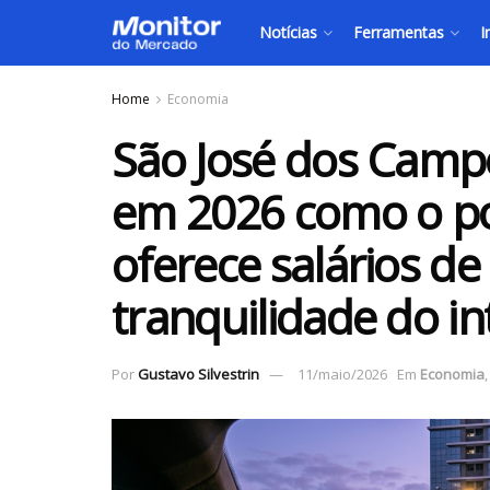
Notícias
Ferramentas
I
Home
Economia
São José dos Campo
em 2026 como o po
oferece salários de
tranquilidade do in
Por
Gustavo Silvestrin
11/maio/2026
Em
Economia