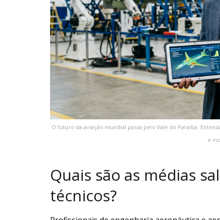
O futuro da aviação mundial passa pelo Vale do Paraíba. Ente
e in
Quais são as médias sala
técnicos?
Profissionais de engenharia aeronáutica e a