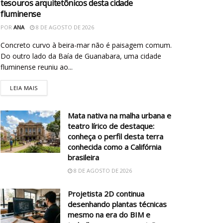
tesouros arquitetônicos desta cidade
fluminense
POR
ANA
8 DE AGOSTO DE 2026
Concreto curvo à beira-mar não é paisagem comum.
Do outro lado da Baía de Guanabara, uma cidade
fluminense reuniu ao...
LEIA MAIS
Mata nativa na malha urbana e
teatro lírico de destaque:
conheça o perfil desta terra
conhecida como a Califórnia
brasileira
8 DE AGOSTO DE 2026
Projetista 2D continua
desenhando plantas técnicas
mesmo na era do BIM e