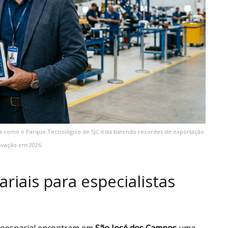
nda como o Parque Tecnológico de SJC está batendo recordes de exportação
ovação em 2026.
riais para especialistas
eroespacial encontram em
São José dos Campos
uma