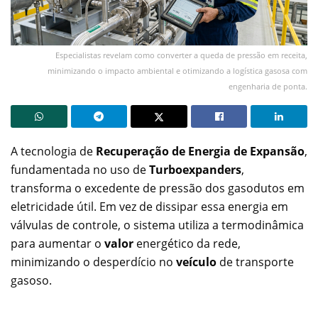
Especialistas revelam como converter a queda de pressão em receita,
minimizando o impacto ambiental e otimizando a logística gasosa com
engenharia de ponta.
A tecnologia de
Recuperação de Energia de Expansão
,
fundamentada no uso de
Turboexpanders
,
transforma o excedente de pressão dos gasodutos em
eletricidade útil. Em vez de dissipar essa energia em
válvulas de controle, o sistema utiliza a termodinâmica
para aumentar o
valor
energético da rede,
minimizando o desperdício no
veículo
de transporte
gasoso.