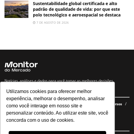
Sustentabilidade global certificada e alto
padrão de qualidade de vida: por que este
polo tecnológico e aeroespacial se destaca
7 DE AGOSTO DE 2026
Notícias, análises e dados para você tomar as melhores decisões.
Utilizamos cookies para oferecer melhor
Navegue no site
experiência, melhorar o desempenho, analisar
Últimas notícias
Quem somos
E-books gratuitos
Cursos
como você interage em nosso site e
Política de privacidade
personalizar conteúdo. Ao utilizar este site, você
concorda com o uso de cookies.
Siga nossas redes