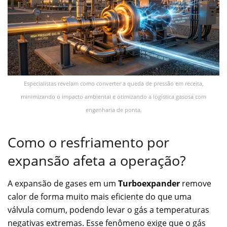
Especialistas revelam como converter a queda de pressão em receita,
minimizando o impacto ambiental e otimizando a logística gasosa com
engenharia de ponta.
Como o resfriamento por
expansão afeta a operação?
A expansão de gases em um
Turboexpander
remove
calor de forma muito mais eficiente do que uma
válvula comum, podendo levar o gás a temperaturas
negativas extremas. Esse fenômeno exige que o gás