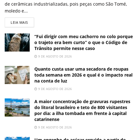
de cerâmicas industrializadas, pois peças como São Tomé,
moledo e...
LEIA MAIS
“Fui dirigir com meu cachorro no colo porque
o trajeto era bem curto” o que o Código de
Trânsito permite nesse caso
9 DE AGOSTO DE 2026
Quanto custa usar uma secadora de roupas
toda semana em 2026 e qual é o impacto real
na conta de luz
9 DE AGOSTO DE 2026
A maior concentração de gravuras rupestres
do litoral brasileiro e teto de 800 visitantes
por dia: a ilha tombada em frente à capital
catarinense
9 DE AGOSTO DE 2026
Um engenho de açúcar erguido a partir de