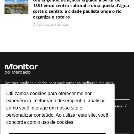
1881 virou centro cultural e uma queda d’água
corta o centro: a cidade paulista onde o rio
organiza o roteiro
9 DE AGOSTO DE 2026
Notícias, análises e dados para você tomar as melhores decisões.
Utilizamos cookies para oferecer melhor
Navegue no site
experiência, melhorar o desempenho, analisar
Últimas notícias
Quem somos
E-books gratuitos
Cursos
como você interage em nosso site e
Política de privacidade
personalizar conteúdo. Ao utilizar este site, você
concorda com o uso de cookies.
Siga nossas redes