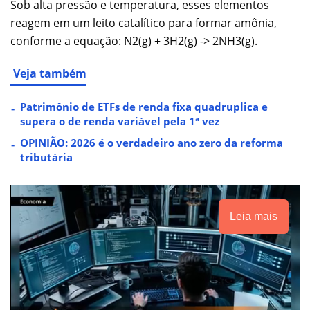
Sob alta pressão e temperatura, esses elementos
reagem em um leito catalítico para formar amônia,
conforme a equação: N2(g) + 3H2(g) -> 2NH3(g).
Veja também
Patrimônio de ETFs de renda fixa quadruplica e
supera o de renda variável pela 1ª vez
OPINIÃO: 2026 é o verdadeiro ano zero da reforma
tributária
Leia mais