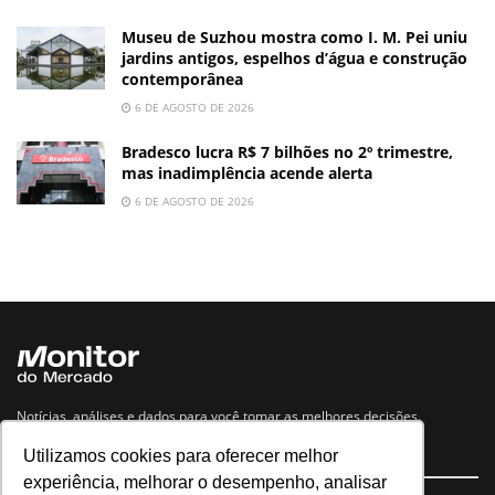
Museu de Suzhou mostra como I. M. Pei uniu
jardins antigos, espelhos d’água e construção
contemporânea
6 DE AGOSTO DE 2026
Bradesco lucra R$ 7 bilhões no 2º trimestre,
mas inadimplência acende alerta
6 DE AGOSTO DE 2026
Notícias, análises e dados para você tomar as melhores decisões.
Utilizamos cookies para oferecer melhor
Navegue no site
experiência, melhorar o desempenho, analisar