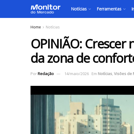
Notícias
Ferramentas
I
Home
Notícias
OPINIÃO: Crescer na
da zona de confort
Por
Redação
14/maio/2026
Em
Notícias
,
Visões de