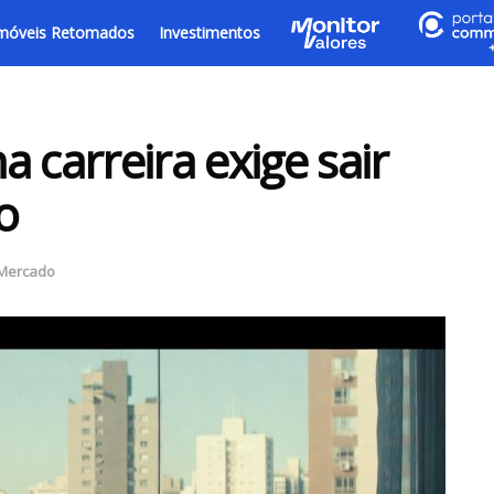
móveis Retomados
Investimentos
 carreira exige sair
o
 Mercado