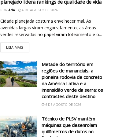
planejado lidera rankings de qualidade de vida
POR
ANA
6 DE AGOSTO DE 2026
Cidade planejada costuma envelhecer mal. As
avenidas largas viram engarrafamento, as áreas
verdes reservadas no papel viram loteamento e o...
LEIA MAIS
Metade do território em
regiões de mananciais, a
pioneira rodovia de concreto
da América Latina e a
imensidão verde da serra: os
contrastes deste destino
6 DE AGOSTO DE 2026
Técnico de PLSV mantém
máquinas que desenrolam
quilômetros de dutos no