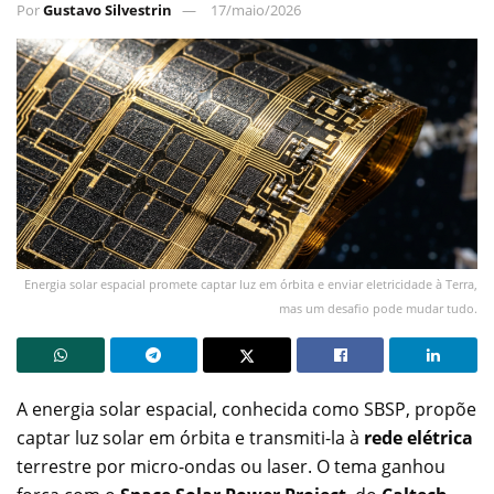
Por
Gustavo Silvestrin
17/maio/2026
Energia solar espacial promete captar luz em órbita e enviar eletricidade à Terra,
mas um desafio pode mudar tudo.
A energia solar espacial, conhecida como SBSP, propõe
captar luz solar em órbita e transmiti-la à
rede elétrica
terrestre por micro-ondas ou laser. O tema ganhou