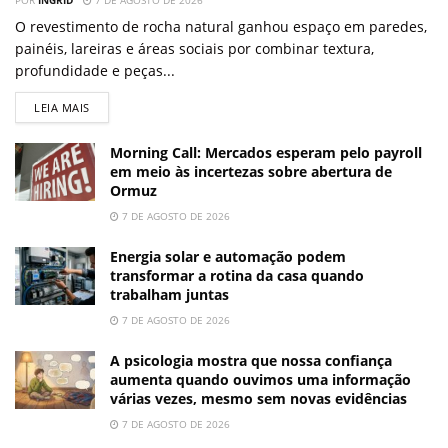
POR
INGRID
7 DE AGOSTO DE 2026
O revestimento de rocha natural ganhou espaço em paredes,
painéis, lareiras e áreas sociais por combinar textura,
profundidade e peças...
LEIA MAIS
Morning Call: Mercados esperam pelo payroll
em meio às incertezas sobre abertura de
Ormuz
7 DE AGOSTO DE 2026
Energia solar e automação podem
transformar a rotina da casa quando
trabalham juntas
7 DE AGOSTO DE 2026
A psicologia mostra que nossa confiança
aumenta quando ouvimos uma informação
várias vezes, mesmo sem novas evidências
7 DE AGOSTO DE 2026