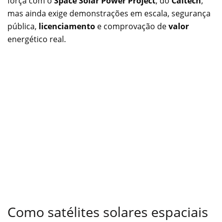
força com o
Space Solar Power Project
, do
Caltech
,
mas ainda exige demonstrações em escala, segurança
pública,
licenciamento
e comprovação de
valor
energético real.
Como satélites solares espaciais