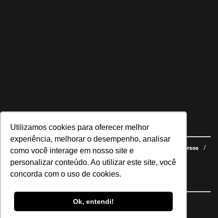
Utilizamos cookies para oferecer melhor
Navegue no site
experiência, melhorar o desempenho, analisar
Últimas notícias
Quem somos
E-books gratuitos
Cursos
como você interage em nosso site e
Política de privacidade
personalizar conteúdo. Ao utilizar este site, você
concorda com o uso de cookies.
Siga nossas redes
Ok, entendi!