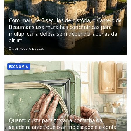
Com mais de 7 séculos de história, o Castelo de
Beaumaris usa muralhas concêntricas para
multiplicar a defesa sem depender apenas da
altura
5 DE AGOSTO DE 2026
ECONOMIA
Quanto custa para trocar a borracha da
geladeira antes que o ar frio escape e a conta