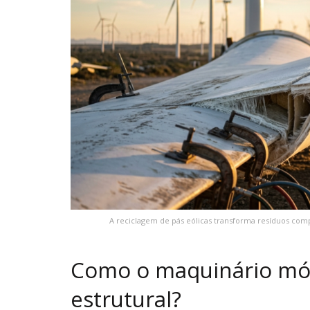
A reciclagem de pás eólicas transforma resíduos comp
Como o maquinário móv
estrutural?