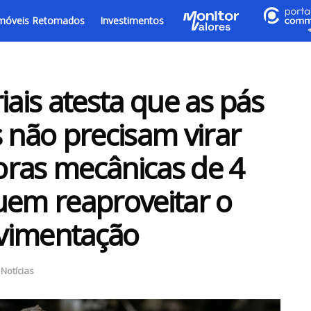
móveis Retomados
Investimentos
iais atesta que as pás
s não precisam virar
doras mecânicas de 4
uem reaproveitar o
vimentação
,
Notícias