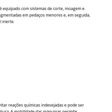
 é equipado com sistemas de corte, moagem e
fragmentadas em pedaços menores e, em seguida,
 inerte.
vitar reações químicas indesejadas e pode ser
utura. A mobilidade das máquinas permite