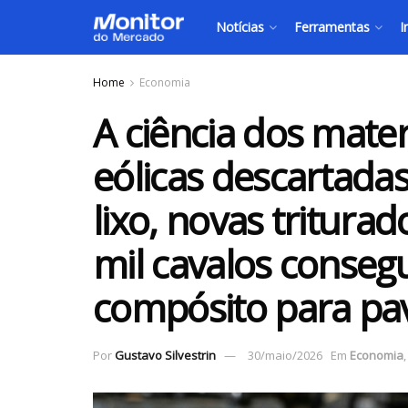
Notícias
Ferramentas
I
Home
Economia
A ciência dos mater
eólicas descartada
lixo, novas tritura
mil cavalos conseg
compósito para pa
Por
Gustavo Silvestrin
30/maio/2026
Em
Economia