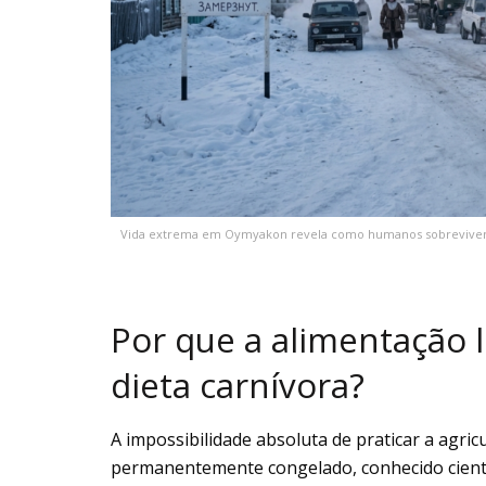
Vida extrema em Oymyakon revela como humanos sobrevivem a 
Por que a alimentação 
dieta carnívora?
A impossibilidade absoluta de praticar a agri
permanentemente congelado, conhecido cient