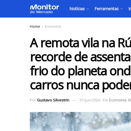
Notícias
Ferramentas
I
Home
Economia
A remota vila na R
recorde de assen
frio do planeta on
carros nunca pode
Por
Gustavo Silvestrin
01/jun/2026
Em
Economia
,
N