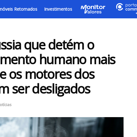
móveis Retomados
Investimentos
ússia que detém o
tamento humano mais
de os motores dos
m ser desligados
otícias