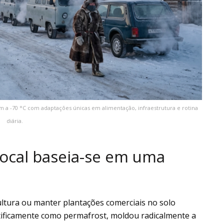
-70 °C com adaptações únicas em alimentação, infraestrutura e rotina
diária.
local baseia-se em uma
cultura ou manter plantações comerciais no solo
ificamente como permafrost, moldou radicalmente a