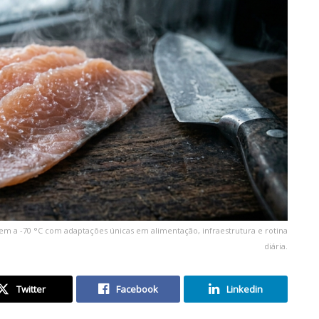
a -70 °C com adaptações únicas em alimentação, infraestrutura e rotina
diária.
Twitter
Facebook
Linkedin