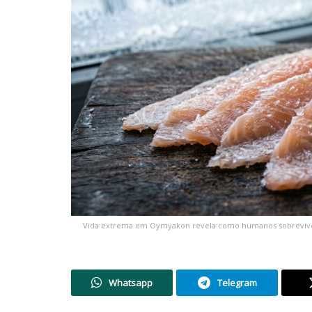
Vida extrema em Oymyakon revela como humanos sobrevivem 
Whatsapp
Telegram