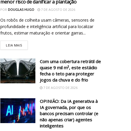
menor risco de danificar a plantação
POR
DOUGLAS HUGO
7 DE AGOSTO DE 2026
Os robôs de colheita usam câmeras, sensores de
profundidade e inteligência artificial para localizar
frutos, estimar maturação e orientar garras...
LEIA MAIS
Com uma cobertura retrátil de
quase 9 mil m², este estádio
fecha o teto para proteger
jogos da chuva e do frio
7 DE AGOSTO DE 2026
OPINIÃO: Da IA generativa à
IA governada, por que os
bancos precisam controlar (e
não apenas criar) agentes
inteligentes