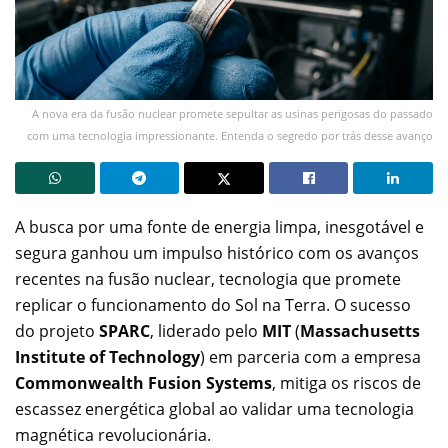
A nova era da fusão nuclear promete sepultar as usinas perigosas do passado
com uma tecnologia impressionante. Entenda o segredo por trás desse avanço
A busca por uma fonte de energia limpa, inesgotável e
segura ganhou um impulso histórico com os avanços
recentes na fusão nuclear, tecnologia que promete
replicar o funcionamento do Sol na Terra. O sucesso
do projeto
SPARC
, liderado pelo
MIT
(
Massachusetts
Institute of Technology
) em parceria com a empresa
Commonwealth Fusion Systems
, mitiga os riscos de
escassez energética global ao validar uma tecnologia
magnética revolucionária.