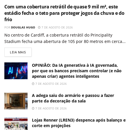
Com uma cobertura retrátil de quase 9 mil m², este
estádio fecha o teto para proteger jogos da chuva e do
frio
POR
DOUGLAS HUGO
7 DE AGOSTO DE 2026
No centro de Cardiff, a cobertura retrátil do Principality
Stadium fecha uma abertura de 105 por 80 metros em cerca...
LEIA MAIS
OPINIÃO: Da IA generativa à IA governada,
por que os bancos precisam controlar (e não
apenas criar) agentes inteligentes
7 DE AGOSTO DE 2026
A adega saiu do armário e passou a fazer
parte da decoração da sala
7 DE AGOSTO DE 2026
Lojas Renner (LREN3) despenca após balanço e
corte em projeções