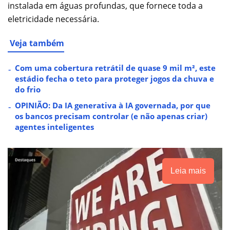
instalada em águas profundas, que fornece toda a
eletricidade necessária.
Veja também
Com uma cobertura retrátil de quase 9 mil m², este
estádio fecha o teto para proteger jogos da chuva e
do frio
OPINIÃO: Da IA generativa à IA governada, por que
os bancos precisam controlar (e não apenas criar)
agentes inteligentes
Leia mais