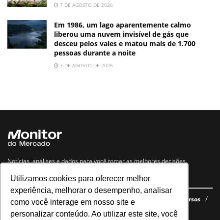
7 DE AGOSTO DE 2026
Em 1986, um lago aparentemente calmo
liberou uma nuvem invisível de gás que
desceu pelos vales e matou mais de 1.700
pessoas durante a noite
7 DE AGOSTO DE 2026
Notícias, análises e dados para você tomar as melhores decisões.
Utilizamos cookies para oferecer melhor
Navegue no site
experiência, melhorar o desempenho, analisar
Últimas notícias
Quem somos
E-books gratuitos
Cursos
como você interage em nosso site e
Política de privacidade
personalizar conteúdo. Ao utilizar este site, você