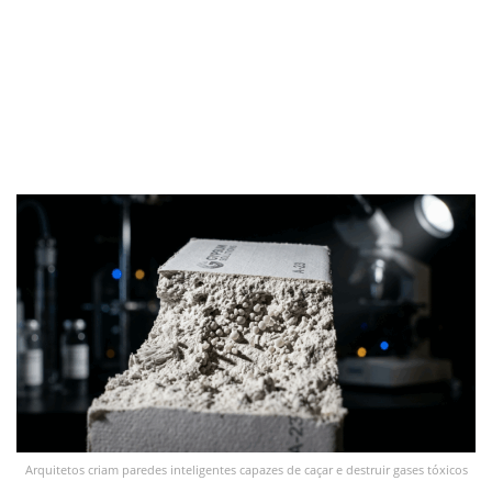
Arquitetos criam paredes inteligentes capazes de caçar e destruir gases tóxicos