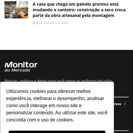
A casa que chega em painéis prontos está
mudando o canteiro: construção a seco troca
parte da obra artesanal pela montagem
8 DE AGOSTO DE 2026
Notícias, análises e dados para você tomar as melhores decisões.
Utilizamos cookies para oferecer melhor
Navegue no site
experiência, melhorar o desempenho, analisar
Últimas notícias
Quem somos
E-books gratuitos
Cursos
como você interage em nosso site e
Política de privacidade
personalizar conteúdo. Ao utilizar este site, você
concorda com o uso de cookies.
Siga nossas redes