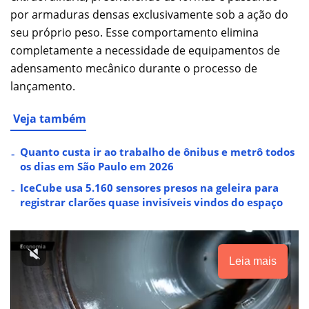
por armaduras densas exclusivamente sob a ação do
seu próprio peso. Esse comportamento elimina
completamente a necessidade de equipamentos de
adensamento mecânico durante o processo de
lançamento.
Veja também
Quanto custa ir ao trabalho de ônibus e metrô todos
os dias em São Paulo em 2026
IceCube usa 5.160 sensores presos na geleira para
registrar clarões quase invisíveis vindos do espaço
Leia mais