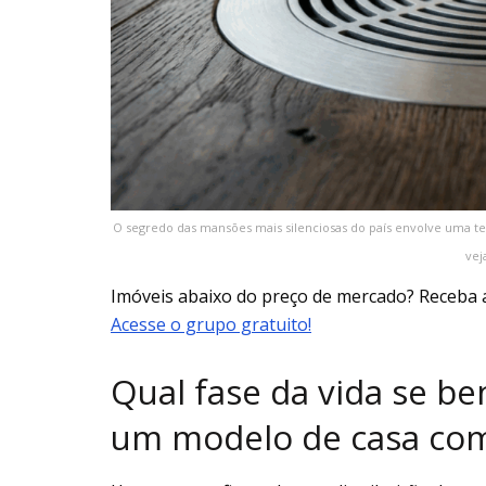
O segredo das mansões mais silenciosas do país envolve uma t
vej
Imóveis abaixo do preço de mercado? Receba 
Acesse o grupo gratuito!
Qual fase da vida se be
um modelo de casa com