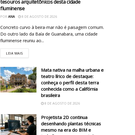
tesouros arquitetônicos desta cidade
fluminense
POR
ANA
8 DE AGOSTO DE 2026
Concreto curvo à beira-mar não é paisagem comum.
Do outro lado da Baía de Guanabara, uma cidade
fluminense reuniu ao...
LEIA MAIS
Mata nativa na malha urbana e
teatro lírico de destaque:
conheça o perfil desta terra
conhecida como a Califórnia
brasileira
8 DE AGOSTO DE 2026
Projetista 2D continua
desenhando plantas técnicas
mesmo na era do BIM e