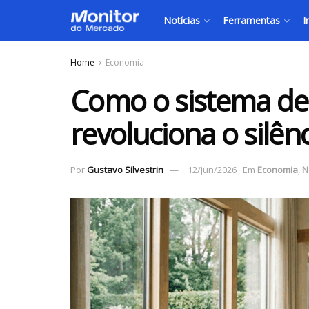
Notícias
Ferramentas
I
Home
Economia
Como o sistema de
revoluciona o silên
Por
Gustavo Silvestrin
12/jun/2026
Em
Economia
,
N