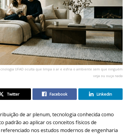
ecnologia UFAD oculta que limpa o ar e esfria o ambiente sem que ninguém
veja ou ouça nada
Twitter
Facebook
Linkedin
tribuição de ar plenum, tecnologia conhecida como
to padrão ao aplicar os conceitos físicos de
a, referenciado nos estudos modernos de engenharia