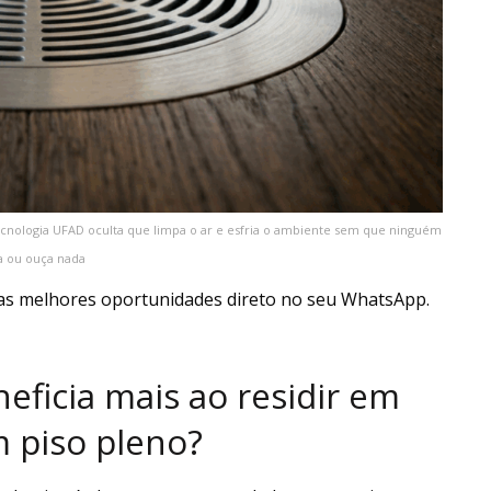
ecnologia UFAD oculta que limpa o ar e esfria o ambiente sem que ninguém
a ou ouça nada
as melhores oportunidades direto no seu WhatsApp.
neficia mais ao residir em
 piso pleno?