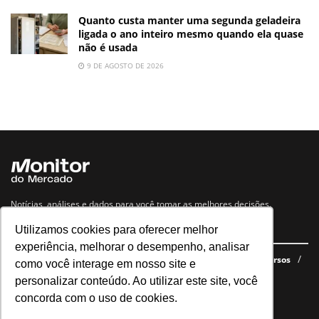
Quanto custa manter uma segunda geladeira
ligada o ano inteiro mesmo quando ela quase
não é usada
9 DE AGOSTO DE 2026
Notícias, análises e dados para você tomar as melhores decisões.
Utilizamos cookies para oferecer melhor
Navegue no site
experiência, melhorar o desempenho, analisar
Últimas notícias
Quem somos
E-books gratuitos
Cursos
como você interage em nosso site e
Política de privacidade
personalizar conteúdo. Ao utilizar este site, você
concorda com o uso de cookies.
Siga nossas redes