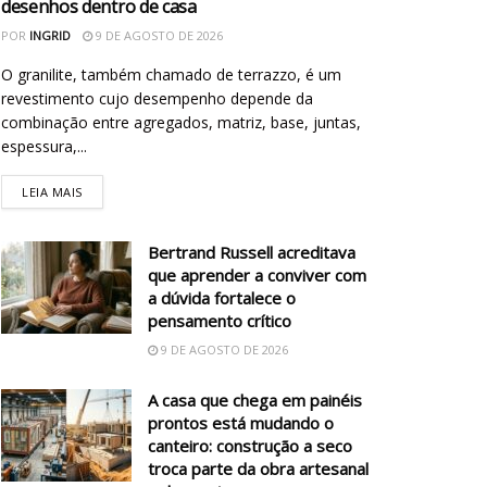
desenhos dentro de casa
POR
INGRID
9 DE AGOSTO DE 2026
O granilite, também chamado de terrazzo, é um
revestimento cujo desempenho depende da
combinação entre agregados, matriz, base, juntas,
espessura,...
LEIA MAIS
Bertrand Russell acreditava
que aprender a conviver com
a dúvida fortalece o
pensamento crítico
9 DE AGOSTO DE 2026
A casa que chega em painéis
prontos está mudando o
canteiro: construção a seco
troca parte da obra artesanal