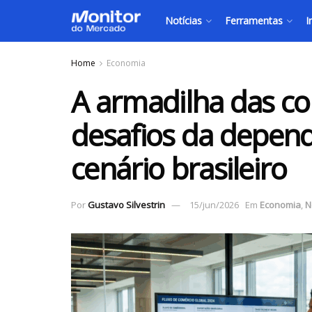
Notícias
Ferramentas
I
Home
Economia
A armadilha das co
desafios da depen
cenário brasileiro
Por
Gustavo Silvestrin
15/jun/2026
Em
Economia
,
N