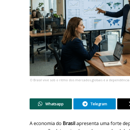
O Brasil vive sob o ritmo dos mercados globais e a dependênc
Whatsapp
Telegram
A economia do
Brasil
apresenta uma forte dep