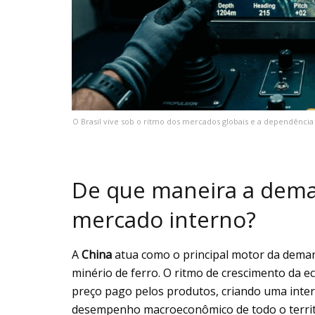
O Brasil vive sob o ritmo dos mercados globais e a dependênc
De que maneira a dema
mercado interno?
A
China
atua como o principal motor da deman
minério de ferro. O ritmo de crescimento da 
preço pago pelos produtos, criando uma inter
desempenho macroeconômico de todo o territó