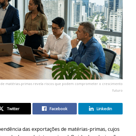
ia de matérias-primas revela riscos que podem comprometer o crescimento
futuro
Twitter
Facebook
Linkedin
endência das exportações de matérias-primas, cujos