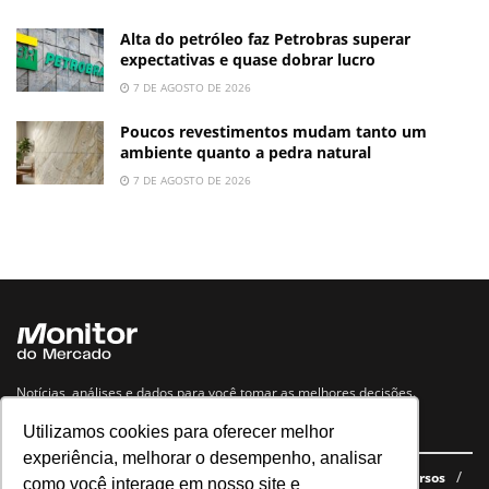
Alta do petróleo faz Petrobras superar
expectativas e quase dobrar lucro
7 DE AGOSTO DE 2026
Poucos revestimentos mudam tanto um
ambiente quanto a pedra natural
7 DE AGOSTO DE 2026
Notícias, análises e dados para você tomar as melhores decisões.
Utilizamos cookies para oferecer melhor
Navegue no site
experiência, melhorar o desempenho, analisar
Últimas notícias
Quem somos
E-books gratuitos
Cursos
como você interage em nosso site e