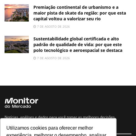
Premiação continental de urbanismo e a
maior pista de skate da região: por que esta
capital voltou a valorizar seu rio
7 DE AGOSTO DE 2026
Sustentabilidade global certificada e alto
padrão de qualidade de vida: por que este
polo tecnológico e aeroespacial se destaca
7 DE AGOSTO DE 2026
Notícias, análises e dados para você tomar as melhores decisões.
Utilizamos cookies para oferecer melhor
Navegue no site
experiência, melhorar o desempenho, analisar