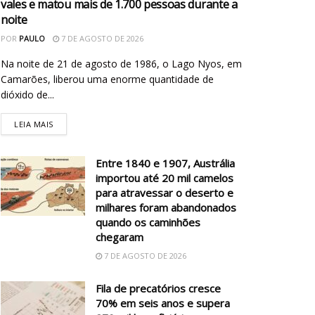
vales e matou mais de 1.700 pessoas durante a
noite
POR
PAULO
7 DE AGOSTO DE 2026
Na noite de 21 de agosto de 1986, o Lago Nyos, em
Camarões, liberou uma enorme quantidade de
dióxido de...
LEIA MAIS
Entre 1840 e 1907, Austrália
importou até 20 mil camelos
para atravessar o deserto e
milhares foram abandonados
quando os caminhões
chegaram
7 DE AGOSTO DE 2026
Fila de precatórios cresce
70% em seis anos e supera