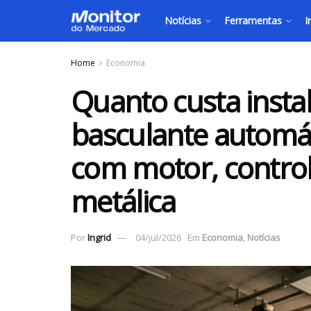
Notícias
Ferramentas
I
Home
Economia
Quanto custa insta
basculante automát
com motor, controle
metálica
Por
Ingrid
04/jul/2026
Em
Economia
,
Notícias