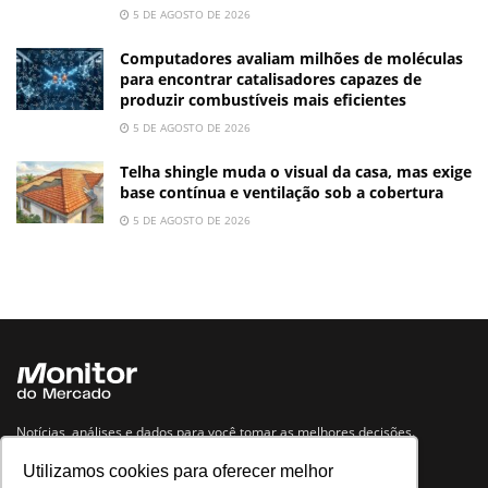
5 DE AGOSTO DE 2026
Computadores avaliam milhões de moléculas
para encontrar catalisadores capazes de
produzir combustíveis mais eficientes
5 DE AGOSTO DE 2026
Telha shingle muda o visual da casa, mas exige
base contínua e ventilação sob a cobertura
5 DE AGOSTO DE 2026
Notícias, análises e dados para você tomar as melhores decisões.
Utilizamos cookies para oferecer melhor
Navegue no site