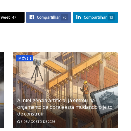
Tweet
47
Compartilhar
76
Compartilhar
13
IMÓVEIS
A inteligência artificial já entrou no
orçamento da obra e está mudando o jeito
de construir
8 DE AGOSTO DE 2026