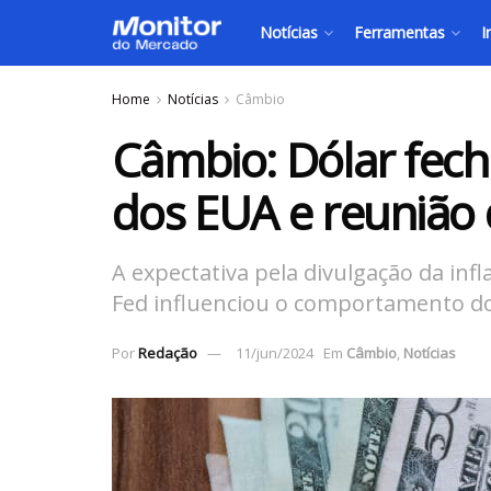
Notícias
Ferramentas
I
Home
Notícias
Câmbio
Câmbio: Dólar fecha
dos EUA e reunião 
A expectativa pela divulgação da inf
Fed influenciou o comportamento d
Por
Redação
11/jun/2024
Em
Câmbio
,
Notícias