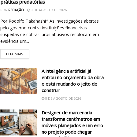
práticas predatórias
POR
REDAÇÃO
8 DE AGOSTO DE 2026
Por Rodolfo Takahashi* As investigações abertas
pelo governo contra instituições financeiras
suspeitas de cobrar juros abusivos recolocam em
evidência um...
LEIA MAIS
A inteligência artificial já
entrou no orçamento da obra
e está mudando o jeito de
construir
8 DE AGOSTO DE 2026
Designer de marcenaria
transforma centímetros em
móveis planejados e um erro
no projeto pode chegar