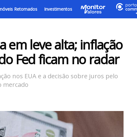
móveis Retomados
Investimentos
 em leve alta; inflação
do Fed ficam no radar
lação nos EUA e a decisão sobre juros pelo
o mercado