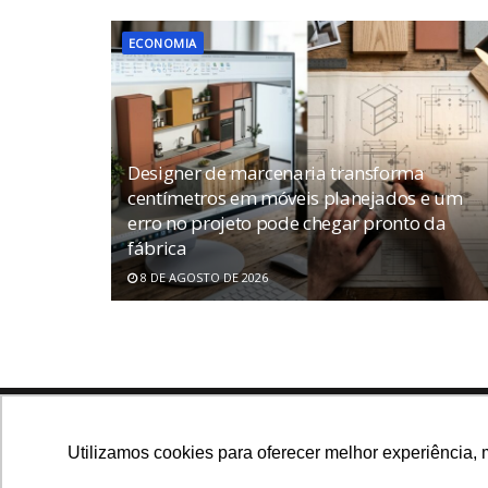
ECONOMIA
Designer de marcenaria transforma
centímetros em móveis planejados e um
erro no projeto pode chegar pronto da
fábrica
8 DE AGOSTO DE 2026
Navegue no site
Utilizamos cookies para oferecer melhor experiência, 