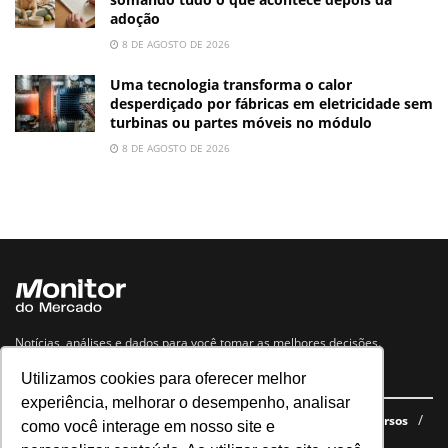
adoção
8 DE AGOSTO DE 2026
Uma tecnologia transforma o calor
desperdiçado por fábricas em eletricidade sem
turbinas ou partes móveis no módulo
8 DE AGOSTO DE 2026
Notícias, análises e dados para você tomar as melhores decisões.
Utilizamos cookies para oferecer melhor
Navegue no site
experiência, melhorar o desempenho, analisar
Últimas notícias
Quem somos
E-books gratuitos
Cursos
como você interage em nosso site e
Política de privacidade