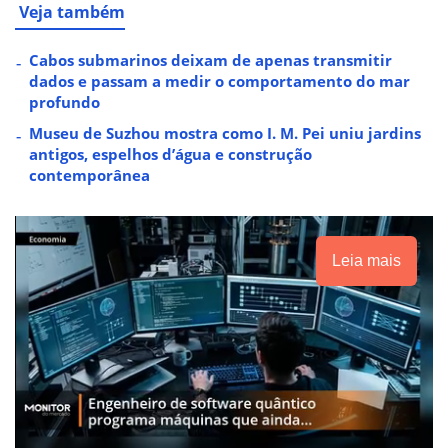
Veja também
Cabos submarinos deixam de apenas transmitir
dados e passam a medir o comportamento do mar
profundo
Museu de Suzhou mostra como I. M. Pei uniu jardins
antigos, espelhos d’água e construção
contemporânea
Leia mais