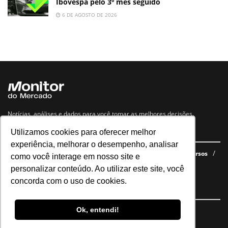
Ibovespa pelo 3º mês seguido
6 DE AGOSTO DE 2026
Notícias, análises e dados para você tomar as melhores decisões.
Utilizamos cookies para oferecer melhor
Navegue no site
experiência, melhorar o desempenho, analisar
Últimas notícias
Quem somos
E-books gratuitos
Cursos
como você interage em nosso site e
Política de privacidade
personalizar conteúdo. Ao utilizar este site, você
concorda com o uso de cookies.
Siga nossas redes
Ok, entendi!