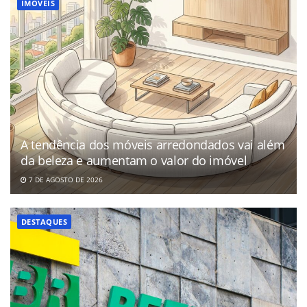
IMÓVEIS
A tendência dos móveis arredondados vai além
da beleza e aumentam o valor do imóvel
7 DE AGOSTO DE 2026
DESTAQUES