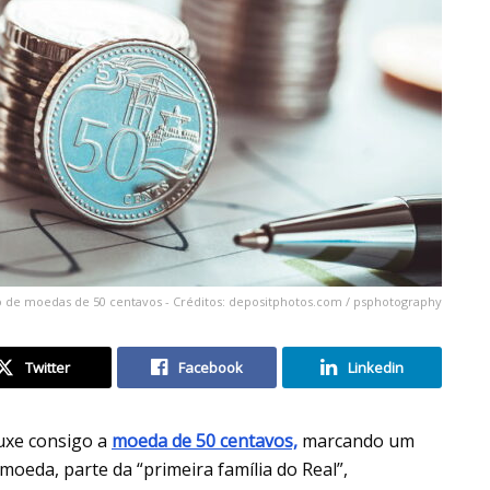
ão de moedas de 50 centavos - Créditos: depositphotos.com / psphotography
Twitter
Facebook
Linkedin
uxe consigo a
moeda de 50 centavos,
marcando um
moeda, parte da “primeira família do Real”,