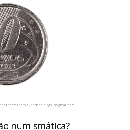
epositphotos.com /
vitoriaholdingsllc@gmail.com
ção numismática?