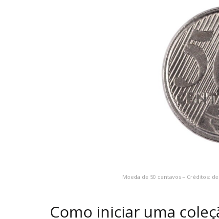
Moeda de 50 centavos – Créditos: d
Como iniciar uma cole