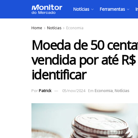
Notícias
Ferramentas
I
Home
Notícias
Economia
Moeda de 50 centa
vendida por até R$
identificar
Por
Patrick
05/nov/2024
Em
Economia
,
Notícias