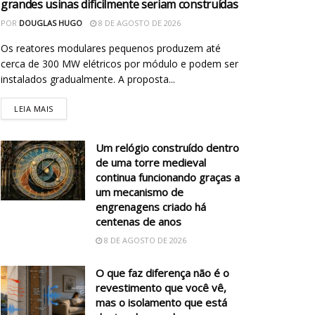
grandes usinas dificilmente seriam construídas
POR
DOUGLAS HUGO
8 DE AGOSTO DE 2026
Os reatores modulares pequenos produzem até
cerca de 300 MW elétricos por módulo e podem ser
instalados gradualmente. A proposta...
LEIA MAIS
Um relógio construído dentro
de uma torre medieval
continua funcionando graças a
um mecanismo de
engrenagens criado há
centenas de anos
8 DE AGOSTO DE 2026
O que faz diferença não é o
revestimento que você vê,
mas o isolamento que está